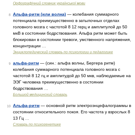
Орфографічний словник української мови
Альфа-ритм (или волна)
— колебания суммарного
8
потенциала преимущественно в затылочных отделах
головного мозга с частотой 8 12 герц и амплитулой до 50
мкВ в состоянии бодрствования. Альфа ритм может быть
блокирован в состоянии тревоги, умственного напряжения,
концентрации …
Энциклопедический словарь по психологии и педагогике
альфа-ритм
— (син.: альфа волны, Бергера ритм)
9
колебания суммарного потенциала головного мозга с
частотой 8 12 гц и амплитудой до 50 мкв, наблюдаемые на
ЭЭГ человека преимущественно в состоянии
бодрствования …
Большой медицинский словарь
Альфа-ритм
— основной ритм электроэнцефалограммы в
10
состоянии относительного покоя. Его частота у взрослых 8
13 Гц …
Словарь по психогенетике