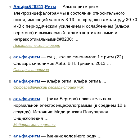
Альфа&#8211;Ритм
— Альфа ритм ритм
3
электроэнцефалограммы в состоянии относительного
покоя, имеющий частоту 8 13 Гц, среднюю амплитуду 30 70
мкВ с периодическим усилением и ослаблением (альфа
веретена) и вызываемый таламо кортикальными и
интракортикальными&#8230; …
Психологический словарь
альфа-ритм
— сущ., кол во синонимов: 1 • ритм (22)
4
Словарь синонимов ASIS. В.Н. Тришин. 2013 …
Словарь синонимов
альфа-ритм
— альфа ритм, альфа ритма …
5
Орфографический словарь-справочник
альфа-ритм
— (ритм Бергера) показатель волн
6
нормальной электроэнцефалограммы (в среднем 10 в
секунду). Источник: Медицинская Популярная
Энциклопедия …
Медицинские термины
альфа-ритм
— іменник чоловічого роду …
7