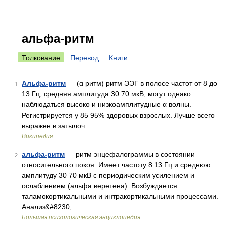
альфа-ритм
Толкование
Перевод
Книги
Альфа-ритм
— (α ритм) ритм ЭЭГ в полосе частот от 8 до
1
13 Гц, средняя амплитуда 30 70 мкВ, могут однако
наблюдаться высоко и низкоамплитудные α волны.
Регистрируется у 85 95% здоровых взрослых. Лучше всего
выражен в затылоч …
Википедия
альфа-ритм
— ритм энцефалограммы в состоянии
2
относительного покоя. Имеет частоту 8 13 Гц и среднюю
амплитуду 30 70 мкВ с периодическим усилением и
ослаблением (альфа веретена). Возбуждается
таламокортикальными и интракортикальными процессами.
Анализ&#8230; …
Большая психологическая энциклопедия